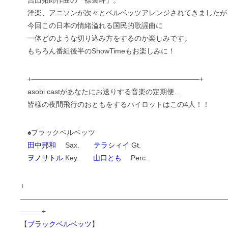
吉田拓郎作曲の「襟裳岬」。
洋楽、アニソンが次々とベルベッツアレンジされてきましたが
今回この日本の情緒溢れる国民的歌謡曲に
一体どのような切り込み方をするのか楽しみです。
もちろん番組後半のShowTimeもお楽しみに！
+———————————————————————–+
asobi castがあなたにお送りする音楽の定期便…
皆様の夜間飛行のおともをするパイロットはこの4人！！
♠ブラックベルベッツ
田中邦和
Sax.
テラシィイ
Gt.
ヲノサトル
Key.
山口とも
Perc.
+
—————————————————————————————
———+
【
ブラックベルベッツ
】