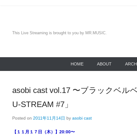
コ
ン
テ
ン
This Live Streaming is brought to you by MR.MUSIC.
ツ
へ
移
第
動
HOME
ABOUT
ARCH
1
メ
ニ
asobi cast vol.17 〜ブラックベ
ュ
ー
U-STREAM #7」
Posted on
2011年11月14日
by
asobi cast
【１１月１７日（木）】20:00〜