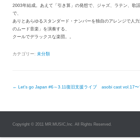
2003年結成。あえて「引き算」の発想で、ジャズ、ラテン、歌
で、
ありとあらゆるスタンダード・ナンバーを独自のアレンジで人力
のムード音楽」を演奏する、
クールでデラックスな楽団。。
カテゴリー:
未分類
投
←
Let’s go Japan #6～3.11復旧支援ライブ
asobi cast vo
稿
ナ
ビ
フ
ゲ
ッ
Copyright © 2011 MR.MUSIC,Inc. All Rights Reserved.
ー
タ
シ
ー