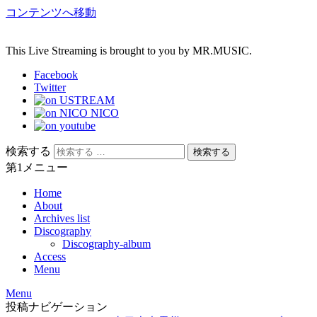
コンテンツへ移動
This Live Streaming is brought to you by MR.MUSIC.
Facebook
Twitter
検索する
第1メニュー
Home
About
Archives list
Discography
Discography-album
Access
Menu
Menu
投稿ナビゲーション