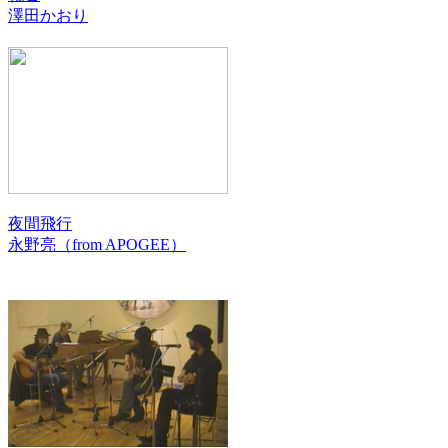
澤田かおり
夜間飛行
永野亮（from APOGEE）